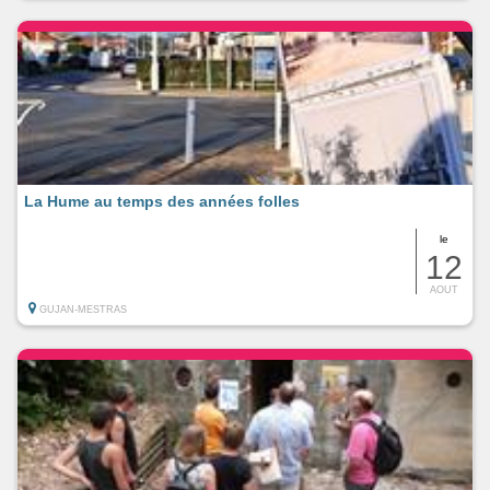
La Hume au temps des années folles
le
12
AOUT
GUJAN-MESTRAS