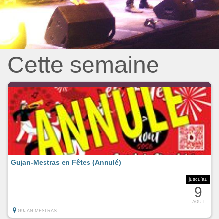
Cette semaine
Gujan-Mestras en Fêtes (Annulé)
jusqu'au
9
AOUT
GUJAN-MESTRAS